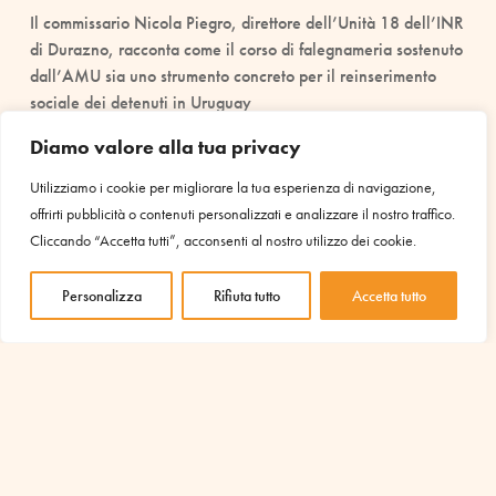
Il commissario Nicola Piegro, direttore dell’Unità 18 dell’INR
di Durazno, racconta come il corso di falegnameria sostenuto
dall’AMU sia uno strumento concreto per il reinserimento
sociale dei detenuti in Uruguay
Diamo valore alla tua privacy
leggi tutto
Utilizziamo i cookie per migliorare la tua esperienza di navigazione,
offrirti pubblicità o contenuti personalizzati e analizzare il nostro traffico.
Cliccando “Accetta tutti”, acconsenti al nostro utilizzo dei cookie.
Personalizza
Rifiuta tutto
Accetta tutto