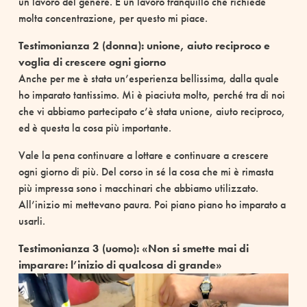
un lavoro del genere. È un lavoro tranquillo che richiede
molta concentrazione, per questo mi piace.
Testimonianza 2 (donna): u
nione, aiuto reciproco e
voglia di crescere ogni giorno
Anche per me è stata un’esperienza bellissima, dalla quale
ho imparato tantissimo. Mi è piaciuta molto, perché tra di noi
che vi abbiamo partecipato c’è stata unione, aiuto reciproco,
ed è questa la cosa più importante.
Vale la pena continuare a lottare e continuare a crescere
ogni giorno di più. Del corso in sé la cosa che mi è rimasta
più impressa sono i macchinari che abbiamo utilizzato.
All’inizio mi mettevano paura. Poi piano piano ho imparato a
usarli.
Testimonianza 3 (uomo): «Non si smette mai di
imparare: l’inizio di qualcosa di grande»