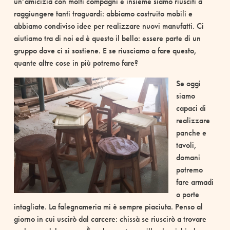
un’amicizia con molti compagni e insieme siamo riusciti a
raggiungere tanti traguardi: abbiamo costruito mobili e
abbiamo condiviso idee per realizzare nuovi manufatti. Ci
aiutiamo tra di noi ed è questo il bello: essere parte di un
gruppo dove ci si sostiene. E se riusciamo a fare questo,
quante altre cose in più potremo fare?
Se oggi
siamo
capaci di
realizzare
panche e
tavoli,
domani
potremo
fare armadi
o porte
intagliate. La falegnameria mi è sempre piaciuta. Penso al
giorno in cui uscirò dal carcere: chissà se riuscirò a trovare