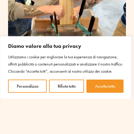
Diamo valore alla tua privacy
Utilizziamo i cookie per migliorare la tua esperienza di navigazione,
offrirti pubblicità o contenuti personalizzati e analizzare il nostro traffico.
Cliccando “Accetta tutti”, acconsenti al nostro utilizzo dei cookie.
Questo corso di falegnameria ha risvegliato in me qualcosa
che non sapevo mi piacesse. Sebbene avessi già esperienza
Personalizza
Rifiuta tutto
Accetta tutto
nel lavorare il legno, non avevo mai avuto l’opportunità di
imparare così tanto.
Eppure, mi sembra che questo sia appena l’inizio di qualcosa
di molto più grande. Non si smette mai di imparare, c’è
sempre qualcosa di nuovo.