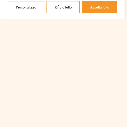
Personalizza
Rifiuta tutto
Accetta tutto
Egitto, io ambasciatore di pace
Gen 11, 2022
|
Educazione
In Egitto è iniziato il nuovo progetto, ispirato al lavoro di
Living Peace International, dedicato alla costruzione e
diffusione di una cultura di pace che coinvolgerà giovani,
intellettuali, professionisti della comunicazione.
leggi tutto