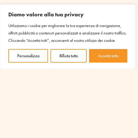
Diamo valore alla tua privacy
ARCHIVIO
Utilizziamo i cookie per migliorare la tua esperienza di navigazione,
2026
offrirti pubblicità o contenuti personalizzati e analizzare il nostro traffico.
2025
Cliccando “Accetta tutti”, acconsenti al nostro utilizzo dei cookie.
2024
2023
Personalizza
Rifiuta tutto
Accetta tutto
2022
2021
2020
CATEGORIE
AMU
Educazione