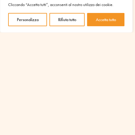
Cliccando “Accetta tutti”, acconsenti al nostro utilizzo dei cookie.
Personalizza
Rifiuta tutto
Accetta tutto
Ricominciare dopo il carcere
Ago 4, 2025
|
Lavoro
In Uruguay, dove il tasso di recidiva carceraria arriva al
55%, il progetto “Ripartire – reinserimento sociale” prova a
spezzare il ciclo di esclusione sociale offrendo formazione,
supporto e nuove prospettive a chi esce dall’istituto
penitenziario