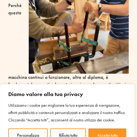
Perché
questa
macchina continui a funzionare, oltre al diploma, è
fondamentale garantire la materia prima e dare continuità ai
lavori. L’idea è che ogni persona privata della libertà possa
Diamo valore alla tua privacy
far
progredire il proprio mestiere
e la produzione, magari
Utilizziamo i cookie per migliorare la tua esperienza di navigazione,
realizzando manufatti utili alla società o preparandosi per un
offrirti pubblicità o contenuti personalizzati e analizzare il nostro traffico.
impiego esterno.
Cliccando “Accetta tutti”, acconsenti al nostro utilizzo dei cookie.
Osservando la partecipazione a corsi di
questo tipo, quali cambiamenti nota in
Personalizza
Rifiuta tutto
Accetta tutto