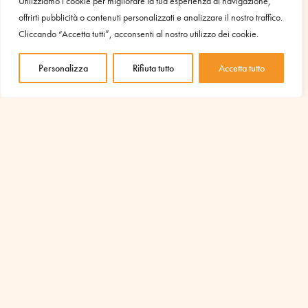
Utilizziamo i cookie per migliorare la tua esperienza di navigazione,
offrirti pubblicità o contenuti personalizzati e analizzare il nostro traffico.
Cliccando “Accetta tutti”, acconsenti al nostro utilizzo dei cookie.
Personalizza
Rifiuta tutto
Accetta tutto
Un vestito tutto nuovo
Ott 23, 2023
|
Lavoro
Quando una donna non può permettersi di pagare un abito
nuovo confezionato da Ruwaida, la sarta non si tira indietro e
abbassa considerevolmente il prezzo. Nel suo regno di aghi
e fili impera la reciprocità.
leggi tutto