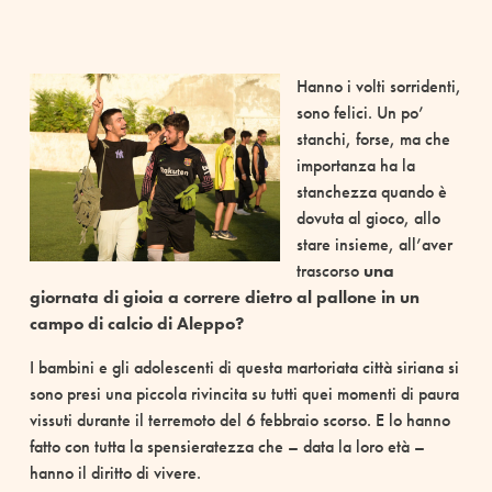
Hanno i volti sorridenti,
sono felici. Un po’
stanchi, forse, ma che
importanza ha la
stanchezza quando è
dovuta al gioco, allo
stare insieme, all’aver
trascorso
una
giornata di gioia a correre dietro al pallone in un
campo di calcio di Aleppo?
I bambini e gli adolescenti di questa martoriata città siriana si
sono presi una piccola rivincita su tutti quei momenti di paura
vissuti durante il terremoto del 6 febbraio scorso. E lo hanno
fatto con tutta la spensieratezza che – data la loro età –
hanno il diritto di vivere.