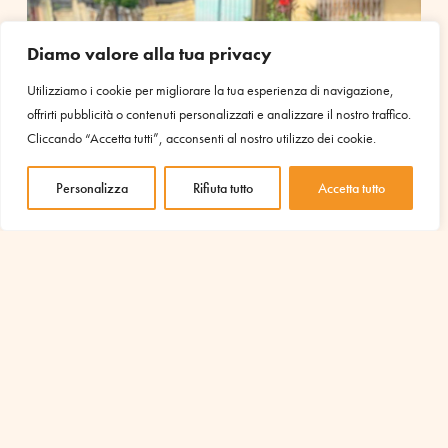
Diamo valore alla tua privacy
Utilizziamo i cookie per migliorare la tua esperienza di navigazione,
offrirti pubblicità o contenuti personalizzati e analizzare il nostro traffico.
Cliccando “Accetta tutti”, acconsenti al nostro utilizzo dei cookie.
Personalizza
Rifiuta tutto
Accetta tutto
Uno degli effetti più significativi di questo percorso è stata la
progressiva trasformazione degli orizzonti di vita dei
partecipanti. In contesti in cui completare la scuola superiore
rappresentava già un traguardo straordinario, iniziano ora a
emergere nuove aspirazioni legate alla formazione
universitaria e a progetti di vita più dignitosi e consapevoli.
Anche se le difficoltà strutturali non sono scomparse, gli
spazi comunitari hanno contribuito a mettere in discussione le