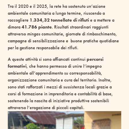
Tra il 2020 e il 2025, la rete ha sostenuto un’azione
ambientale comunitaria a lungo termine, riuscendo a
raccogliere
1.334,32 tonnellate di rifiuti
e a mettere a
dimora
41.786 piante
. Risultati straordinari raggiunti
attraverso
mingas
comunitarie, giornate di rimboschimento,
campagne di sensibilizzazione e buone pratiche quotidiane
per la gestione responsabile dei rifiuti.
A queste attività si sono affiancati continui
percorsi
formativi
, che hanno permesso di unire l’impegno
ambientale all’apprendimento su corresponsabilità,
organizzazione comunitaria e cura del territorio. Inoltre,
sono stati rafforzati i mezzi di sussistenza locali grazie a
corsi di formazione in imprenditoria e contabilità di base,
sostenendo la nascita di iniziative produttive sostenibili
attraverso l’erogazione di piccoli capitali.