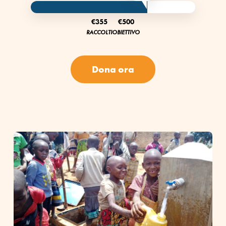
€355
€500
RACCOLTI
OBIETTIVO
Dona ora