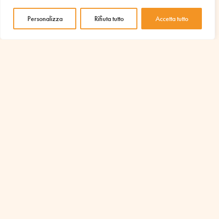
Personalizza
Rifiuta tutto
Accetta tutto
UN REGALO SPECIALE PER
SANDRA
Per questo compleanno vi chiedo di dedicare un dono
verso la popolazione del Libano che vive una
condizione di estrema vulnerabilità a causa del conflitto
in corso.