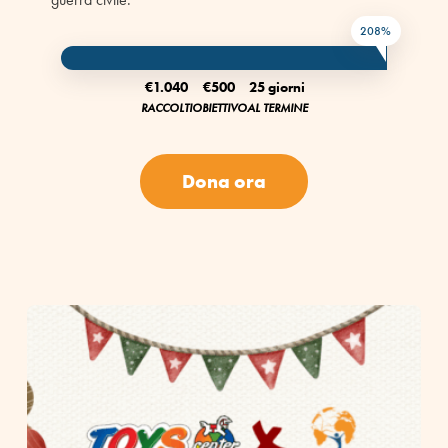
208%
€1.040
€500
25 giorni
RACCOLTI
OBIETTIVO
AL TERMINE
Dona ora