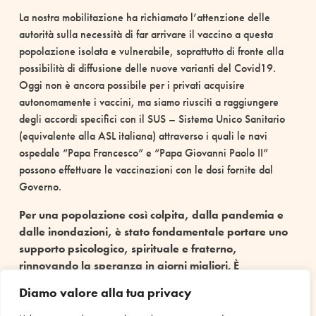
La nostra mobilitazione ha richiamato l’attenzione delle
autorità sulla necessità di far arrivare il vaccino a questa
popolazione isolata e vulnerabile, soprattutto di fronte alla
possibilità di diffusione delle nuove varianti del Covid19.
Oggi non è ancora possibile per i privati acquisire
autonomamente i vaccini, ma siamo riusciti a raggiungere
degli accordi specifici con il SUS – Sistema Unico Sanitario
(equivalente alla ASL italiana) attraverso i quali le navi
ospedale “Papa Francesco” e “Papa Giovanni Paolo II”
possono effettuare le vaccinazioni con le dosi fornite dal
Governo.
Per una popolazione così colpita, dalla pandemia e
dalle inondazioni, è stato fondamentale portare uno
supporto psicologico, spirituale e fraterno,
rinnovando la speranza in giorni migliori. È
importante per chi è abituato a essere isolato, avere
Diamo valore alla tua privacy
la certezza che in questo momento non siano soli e che