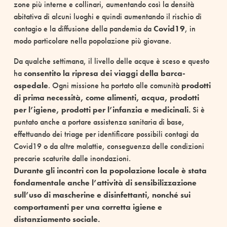
zone più interne e collinari, aumentando così la densità
abitativa di alcuni luoghi e quindi aumentando il rischio di
contagio e la diffusione della pandemia da
Covid19
, in
modo particolare nella popolazione più giovane.
Da qualche settimana, il livello delle acque è sceso e questo
ha
consentito la ripresa dei viaggi della barca-
ospedale
. Ogni missione ha portato alle comunità
prodotti
di prima necessità, come alimenti, acqua, prodotti
per l’igiene, prodotti per l’infanzia e medicinali.
Si è
puntato anche a portare assistenza sanitaria di base,
effettuando dei triage per identificare possibili contagi da
Covid19 o da altre malattie, conseguenza delle condizioni
precarie scaturite dalle inondazioni.
Durante gli incontri con la popolazione locale è stata
fondamentale anche l’attività di sensibilizzazione
sull’uso di mascherine e disinfettanti, nonché sui
comportamenti per una corretta igiene e
distanziamento sociale.