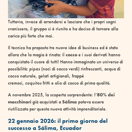
Tuttavia, invece di arrendersi e lasciare che i propri sogni
svanissero, il gruppo si è riunito e ha deciso di tornare alla
carica più forte che mai.
Il tecnico ha proposto tre nuove idee di business ed è stato
allora che la magia è rinata: il
cocco
e i suoi derivati hanno
conquistato il cuore di tutti! Hanno immaginato un universo di
possibilità:
pipas
(noci di cocco verdi) rinfrescanti, acqua di
cocco naturale, gelati artigianali, frappé
cremosi,
coquitos
fritti e olio di cocco di prima qualità.
A novembre 2025, la scoperta sorprendente: l’
80% dei
macchinari
già acquistati a
Sálima
poteva essere
riutilizzato per questa nuova attività imprenditoriale.
22 gennaio 2026: il primo giorno del
successo a Sálima, Ecuador