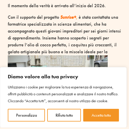
Il momento della verità è arrivato all’inizio del 2026.
Con il supporto del progetto
Sunrise+
,
è stata contattata una
formatrice specializzata in scienze alimentari, che ha
accompagnato questi giovani impreditori per sei giorni intensi
di apprendimento. Insieme hanno scoperto i segreti per
produrre l’olio di cocco perfetto, i
coquitos
più croccanti, il
gelato
artigianale più buono e la miscela ideale per la
Diamo valore alla tua privacy
Utilizziamo i cookie per migliorare la tua esperienza di navigazione,
offrirti pubblicità o contenuti personalizzati e analizzare il nostro traffico.
Cliccando “Accetta tutti”, acconsenti al nostro utilizzo dei cookie.
Personalizza
Rifiuta tutto
Accetta tutto