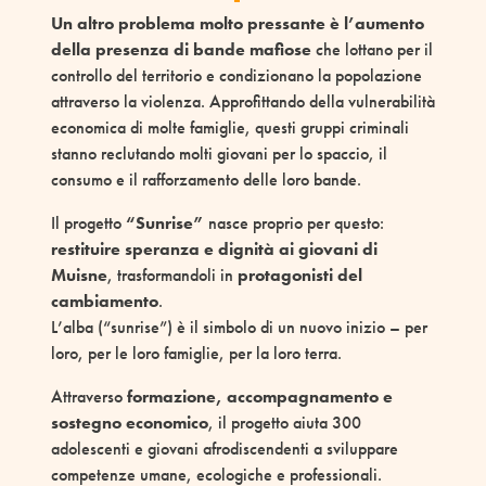
Un altro problema molto pressante è l’aumento
della presenza di bande mafiose
che lottano per il
controllo del territorio e condizionano la popolazione
attraverso la violenza. Approfittando della vulnerabilità
economica di molte famiglie, questi gruppi criminali
stanno reclutando molti giovani per lo spaccio, il
consumo e il rafforzamento delle loro bande.
Il progetto
“Sunrise”
nasce proprio per questo:
restituire speranza e dignità ai giovani di
Muisne
, trasformandoli in
protagonisti del
cambiamento
.
L’alba (“sunrise”) è il simbolo di un nuovo inizio – per
loro, per le loro famiglie, per la loro terra.
Attraverso
formazione, accompagnamento e
sostegno economico
, il progetto aiuta 300
adolescenti e giovani afrodiscendenti a sviluppare
competenze umane, ecologiche e professionali.