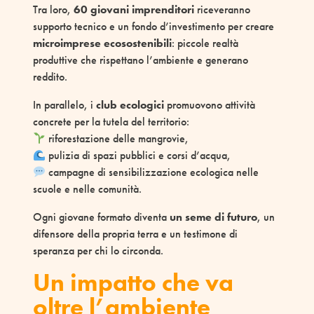
Tra loro,
60 giovani imprenditori
riceveranno
supporto tecnico e un fondo d’investimento per creare
microimprese ecosostenibili
: piccole realtà
produttive che rispettano l’ambiente e generano
reddito.
In parallelo, i
club ecologici
promuovono attività
concrete per la tutela del territorio:
riforestazione delle mangrovie,
pulizia di spazi pubblici e corsi d’acqua,
campagne di sensibilizzazione ecologica nelle
scuole e nelle comunità.
Ogni giovane formato diventa
un seme di futuro
, un
difensore della propria terra e un testimone di
speranza per chi lo circonda.
U
n impatto che va
oltre l’ambiente