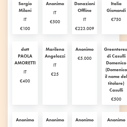
Sergio
Anonimo
Donazioni
Italia
Milani
Offline
Gismondi
IT
IT
IT
€750
€500
€100
€223.009
dott
Marilena
Anonimo
Greenteres
PAOLA
Angelozzi
di Casulli
€5.000
AMORETTI
Domenico
IT
(Domenico
IT
€25
il nome de
€400
titolare)
Casulli
€500
Anonimo
Anonimo
Anonimo
Anonimo