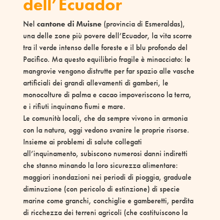
dell’Ecuador
Nel
cantone di Muisne
(provincia di Esmeraldas)
,
una delle zone più povere dell’Ecuador, la vita scorre
tra il verde intenso delle foreste e il blu profondo del
Pacifico. Ma questo equilibrio fragile è minacciato: le
mangrovie vengono distrutte per far spazio alle vasche
artificiali dei grandi allevamenti di gamberi, le
monocolture di palma e cacao impoveriscono la terra,
e i rifiuti inquinano fiumi e mare.
Le comunità locali, che da sempre vivono in armonia
con la natura, oggi vedono svanire le proprie risorse.
I
nsieme ai problemi di salute collegati
all’inquinamento, subiscono numerosi
danni indiretti
che stanno minando la loro sicurezza alimentare:
maggiori inondazioni nei periodi di pioggia, graduale
diminuzione (con pericolo di estinzione) di specie
marine come granchi, conchiglie e gamberetti, perdita
di ricchezza dei terreni agricoli (che costituiscono la