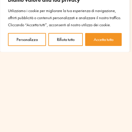
Utilizziamo i cookie per migliorare la tua esperienza di navigazione,
offrirti pubblicità o contenuti personalizzati e analizzare il nostro traffico.
Cliccando “Accetta tutti”, acconsenti al nostro utilizzo dei cookie.
Personalizza
Rifiuta tutto
Accetta tutto
[/vc_column_text][vc_column_text]
IL TUO SOSTEGNO È
INDISPENSABILE PER AVVIARE
ALTRI PROGETTI COME QUESTO
Scopri i progetti