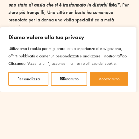
uno stato di ansia che si è trasformato in disturbi fisici”.
Per
stare più tranquilli, Una città non basta ha comunque
prenotato per la donna una visita specialistica a metà
maggio.
Diamo valore alla tua privacy
Lo stress, l’ansia, le preoccupazioni e la paura
provata rimangono a lungo compagni di strada, in
Utilizziamo i cookie per migliorare la tua esperienza di navigazione,
modo consapevole o meno.
Anche per i bambini. Uno dei
offrirti pubblicità o contenuti personalizzati e analizzare il nostro traffico.
due piccoli del secondo nucleo familiare arrivato a novembre
Cliccando “Accetta tutti”, acconsenti al nostro utilizzo dei cookie.
a Marino ha avuto un problema di salute per il quale è stato
ricoverato all’ospedale Bambin Gesù per alcuni accertamenti:
Personalizza
Rifiuta tutto
Accetta tutto
“È un bambino molto timido, chiuso, che evita di guardare
il volto di chi gli parla. Questa è la sua emotività –
così lo
descrive Sara, che aggiunge –
stiamo monitorando la sua
situazione. I medici hanno prescritto un medicinale da
prendere nel caso il problema si ripresenti. Ma ora il
piccolo sembra essersi tranquillizzato”.