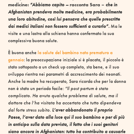
medicine:
“Abbiamo capito –
racconta Sara –
che in
Afghanistan prendeva molte medicine, era probabilmente
una loro abitudine, così lui pensava che quelle prescritte
dai medici italiani non fossero sufficienti a curarlo”.
Ma le
visite e una lastra alla schiena hanno confermato la sua
complessiva buona salute.
È buona anche
la salute del bambino nato prematuro a
gennaio
: la preoccupazione iniziale si è placata, il piccolo è
stato sottoposto a un check up completo, sta bene, e il suo
sviluppo rientra nei parametri di accrescimento dei neonati.
Anche la madre ha recuperato, Sara ricorda che per la donna
non è stato un periodo facile:
“Il post partum è stato
complicato. Ha avuto qualche problema di salute, ma il
dottore che l’ha visitata ha accertato che tutto dipendeva
dal forte stress subito.
L’aver abbandonato il proprio
Paese, l’aver dato alla luce qui il suo bambino e per di più
in anticipo sulla data prevista, il fatto che i suoi genitori
siano ancora in Afghanistan: tutto ha contribuito a causarle