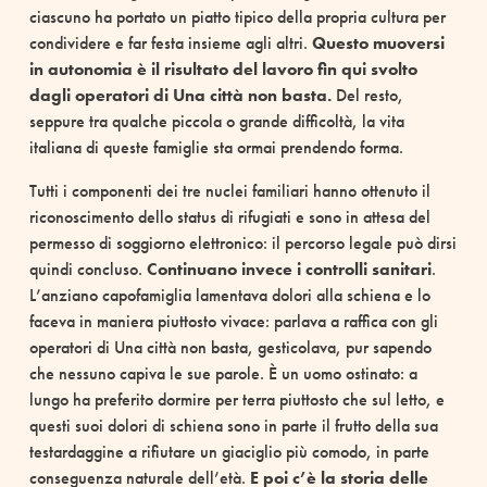
ciascuno ha portato un piatto tipico della propria cultura per
condividere e far festa insieme agli altri.
Questo muoversi
in autonomia è il risultato del lavoro fin qui svolto
dagli operatori di Una città non basta.
Del resto,
seppure tra qualche piccola o grande difficoltà, la vita
italiana di queste famiglie sta ormai prendendo forma.
Tutti i componenti dei tre nuclei familiari hanno ottenuto il
riconoscimento dello status di rifugiati e sono in attesa del
permesso di soggiorno elettronico: il percorso legale può dirsi
quindi concluso.
Continuano invece i controlli sanitari
.
L’anziano capofamiglia lamentava dolori alla schiena e lo
faceva in maniera piuttosto vivace: parlava a raffica con gli
operatori di Una città non basta, gesticolava, pur sapendo
che nessuno capiva le sue parole. È un uomo ostinato: a
lungo ha preferito dormire per terra piuttosto che sul letto, e
questi suoi dolori di schiena sono in parte il frutto della sua
testardaggine a rifiutare un giaciglio più comodo, in parte
conseguenza naturale dell’età.
E poi c’è la storia delle