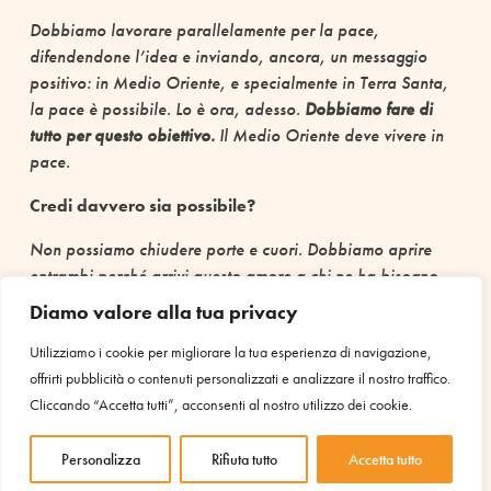
Dobbiamo lavorare parallelamente per la pace,
difendendone l’idea e inviando, ancora, un messaggio
positivo: in Medio Oriente, e specialmente in Terra Santa,
la pace è possibile. Lo è ora, adesso.
Dobbiamo fare di
tutto per questo obiettivo.
Il Medio Oriente deve vivere in
pace.
Credi davvero sia possibile?
Non possiamo chiudere porte e cuori. Dobbiamo aprire
entrambi perché arrivi questo amore a chi ne ha bisogno.
Certo la situazione è drammatica, ma io qui, in venticinque
Diamo valore alla tua privacy
anni, ne ho visti di miracoli! Puoi pensare di scappare da
Utilizziamo i cookie per migliorare la tua esperienza di navigazione,
qui – e a volte ci ho pensato – ma noi rimaniamo perché
offrirti pubblicità o contenuti personalizzati e analizzare il nostro traffico.
crediamo che un giorno sarà meglio.
Bisogna avere il
Cliccando “Accetta tutti”, acconsenti al nostro utilizzo dei cookie.
coraggio di sperare, oggi, e di rimanere qui e di cambiare,
di imparare a vedere con occhi nuovi.
Perché la vita non
offre la morte, ma offre la vita stessa. Non è facile, ma
Personalizza
Rifiuta tutto
Accetta tutto
nemmeno impossibile.