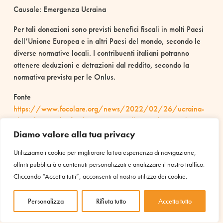
Causale: Emergenza Ucraina
Per tali donazioni sono previsti benefici fiscali in molti Paesi
dell’Unione Europea e in altri Paesi del mondo, secondo le
diverse normative locali. I contribuenti italiani potranno
ottenere deduzioni e detrazioni dal reddito, secondo la
normativa prevista per le Onlus.
Fonte
https://www.focolare.org/news/2022/02/26/ucraina-
al-via-la-raccolta-fondi-in-sostegno-alla-popolazione/
Diamo valore alla tua privacy
Utilizziamo i cookie per migliorare la tua esperienza di navigazione,
offrirti pubblicità o contenuti personalizzati e analizzare il nostro traffico.
IL TUO SOSTEGNO È
Cliccando “Accetta tutti”, acconsenti al nostro utilizzo dei cookie.
INDISPENSABILE PER AVVIARE
ALTRI PROGETTI COME QUESTO
Personalizza
Rifiuta tutto
Accetta tutto