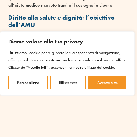
all’aiuto medico ricevuto tramite il sostegno in Libano.
Diritto alla salute e dignità: l’obiettivo
dell’AMU
Sapere di non essere sola, avere qualcuno che fa tutto ciò
Diamo valore alla tua privacy
che può per sostenerla, trasforma l’assistenza in una forma di
accompagnamento alla vita. Sebbene le medicine e gli esami
Utilizziamo i cookie per migliorare la tua esperienza di navigazione,
siano indispensabili per la sopravvivenza, è il calore umano
offrirti pubblicità o contenuti personalizzati e analizzare il nostro traffico.
e una mano tesa costantemente a restituire
dignità
e
Cliccando “Accetta tutti”, acconsenti al nostro utilizzo dei cookie.
speranza
a chi è stato ferito dalla vita e dall’abbandono.
Personalizza
Rifiuta tutto
Accetta tutto
IL TUO SOSTEGNO È
INDISPENSABILE PER AVVIARE
ALTRI PROGETTI COME QUESTO
Scopri i progetti