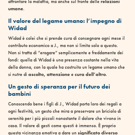
affrontare la malattia, ma anche sul fronte delle
relazioni
umane
.
Il valore del legame umano: l’impegno di
Widad
Widad è colei che si prende cura di consegnare ogni mese il
contributo economico a J., ma non si limita solo a questo.
Non si tratta di “erogare” semplicemente e freddamente dei
fondi: quella di Widad è una presenza costante nella vita
della donna, con la quale ha costruito un legame umano che
si nutre di
ascolto, attenzione
e
cura dell’altro
.
Un gesto di speranza per il futuro dei
bambini
Conoscendo bene i figli di J., Widad porta loro dei regali a
ogni festività, un gesto che mira a preservare un briciolo di
serenità per i più piccoli nonostante il dolore che vivono in
casa. Il valore di gesti come questi è immenso. È proprio
questa vicinanza emotiva a dare un
significato diverso