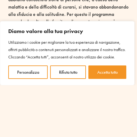
malattia e della difficoltà di curarsi, si stavano abbandonando
alla sfiducia e alla solitudine. Per questo il programma
prevede che oltre alla fornitura di cure e terapie,
ogni
protagonista riceva anche visite e telefonate
Diamo valore alla tua privacy
periodiche per conoscere il suo umore, le sue
Utilizziamo i cookie per migliorare la tua esperienza di navigazione,
sensazioni e per cercare di alleviare anche la
offrirti pubblicità o contenuti personalizzati e analizzare il nostro traffico.
sofferenza psicologica.
Cliccando “Accetta tutti”, acconsenti al nostro utilizzo dei cookie.
*Il centro medico di Hama è sostenuto anche con i contributi
di
UBI – Unione Buddhista italiana
Personalizza
Rifiuta tutto
Accetta tutto
[vc_btn title=”Clicca qui per sostenere il progetto”
color=”warning” align=”center”
link=”url:https%3A%2F%2Fwww.amu-
it.eu%2Fsostienici%2Fdona-ora-
2%2F||target:%20_blank|”]