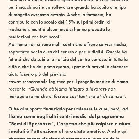
per i macchinari e un sollevatore quando ha capito che tipo
di progetto avremmo avviato. Anche la farmacia, ha
contribuito con lo sconto del 15% sui primi ordini di
medicinali, mentre alcuni medici hanno proposto le
prestazioni con forti sconti.
Ad Hama non ci sono molti centri che offrono servizi medici,
soprattutto per la cura del cancro e per la dialisi. Questo ha
fatto sì che da subito la notizia del centro corresse in tutta la
città e che fin dal primo giorno, i pazienti arrivati a chiedere
aiuto fossero più del previsto.
Fawaz responsabile logistico per il progetto medico di Hama,
racconta:
“Quando abbiamo iniziato a lavorare non
immaginavamo che ci fossero così tanti malati di cancro”.
Oltre al supporto finanziario per sostenere le cure, però,
ad
Hama come negli altri centri medici del programma
“Semi di Speranza”, l’aspetto che più colpisce e aiuta
i malati è l’attenzione al loro stato emotivo.
Anche qui,
abbiamo conosciuto storie di persone che, a causa della