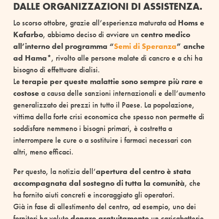
DALLE ORGANIZZAZIONI DI ASSISTENZA.
Lo scorso ottobre, grazie all’esperienza maturata ad
Homs e
Kafarbo
, abbiamo deciso di avviare un
centro medico
all’interno del programma “
Semi di Speranza
” anche
ad Hama*
, rivolto alle persone malate di cancro e a chi ha
bisogno di effettuare dialisi.
Le
terapie per queste malattie sono sempre più rare e
costose
a causa delle sanzioni internazionali e dell’aumento
generalizzato dei prezzi in tutto il Paese. La popolazione,
vittima della forte crisi economica che spesso non permette di
soddisfare nemmeno i bisogni primari, è costretta a
interrompere le cure o a sostituire i farmaci necessari con
altri, meno efficaci.
Per questo, la notizia dell’
apertura del centro è stata
accompagnata dal sostegno di tutta la comunità
, che
ha fornito aiuti concreti e incoraggiato gli operatori.
Già in fase di allestimento del centro, ad esempio, uno dei
fornitori ha voluto
donare gratuitamente
un caricabatterie