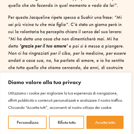
quello che sto facendo in quel momento e vado da lei”.
Per questo Jacqueline ripete spesso a Suahir una frase:
“Mi
sei più vicina tu che mia figlia”
. C’è stato un giorno però in
cui la volontaria ha percepito chiaro il senso del suo lavoro:
“Mi ha detto una cosa che non dimenticherò mai. Mi ha
detto
‘grazie per il tuo amore’
e poi si è messa a piangere.
Non ci ha ringraziati per il cibo, per le medicine, per essere
andati a casa sua, no, ha parlato di amore, e io ho sentito
che tutto quello che stiamo cercando, da anni, di costruire
assieme, in quel momento ci è tornato indietro”
.
Diamo valore alla tua privacy
Utilizziamo i cookie per migliorare la tua esperienza di navigazione,
offrirti pubblicità o contenuti personalizzati e analizzare il nostro traffico.
IL TUO SOSTEGNO È
Cliccando “Accetta tutti”, acconsenti al nostro utilizzo dei cookie.
INDISPENSABILE PER AVVIARE
ALTRI PROGETTI COME QUESTO
Personalizza
Rifiuta tutto
Accetta tutto