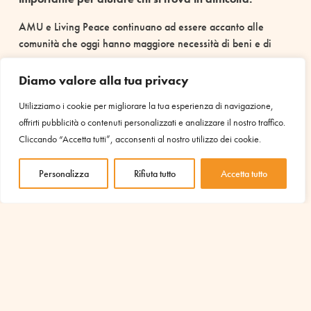
AMU e Living Peace continuano ad essere accanto alle
comunità che oggi hanno maggiore necessità di beni e di
cura.
Diamo valore alla tua privacy
Utilizziamo i cookie per migliorare la tua esperienza di navigazione,
offrirti pubblicità o contenuti personalizzati e analizzare il nostro traffico.
Cliccando “Accetta tutti”, acconsenti al nostro utilizzo dei cookie.
Grazie per il vostro sostegno
Personalizza
Rifiuta tutto
Accetta tutto
IL TUO SOSTEGNO È
INDISPENSABILE PER AVVIARE
ALTRI PROGETTI COME QUESTO
Scopri i progetti