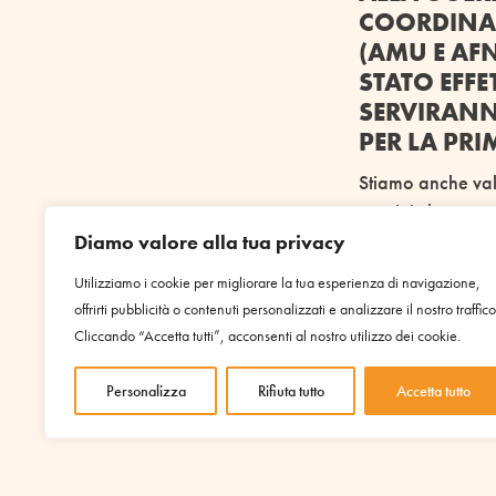
COORDINAM
(AMU E AFN
STATO EFF
SERVIRANN
PER LA PRI
Stiamo anche valu
ucraini che stann
generosità delle 
Diamo valore alla tua privacy
Utilizziamo i cookie per migliorare la tua esperienza di navigazione,
Purtroppo le az
offrirti pubblicità o contenuti personalizzati e analizzare il nostro traffico
bisogni aumen
Cliccando “Accetta tutti”, acconsenti al nostro utilizzo dei cookie.
Aggiornamenti c
posto, sono dis
Personalizza
Rifiuta tutto
Accetta tutto