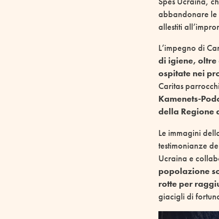
Spes Ucraina, ch
abbandonare le pr
allestiti all’impr
L’impegno di Cari
di igiene, oltr
ospitate nei pro
Caritas parrocch
Kamenets-Podol
della Regione 
Le immagini del
testimonianze dei
Ucraina e collab
popolazione so
rotte per raggiu
giacigli di fortun