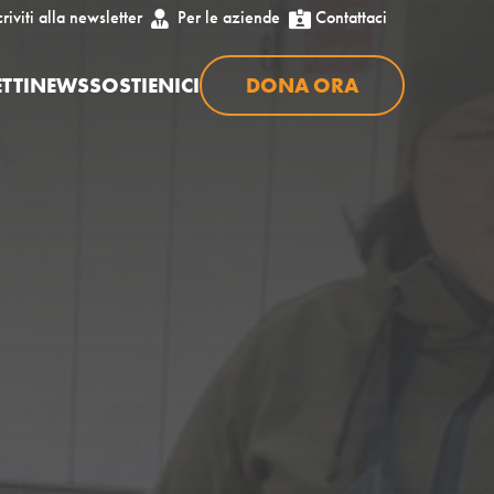
criviti alla newsletter
Per le aziende
Contattaci


TTI
NEWS
SOSTIENICI
DONA ORA