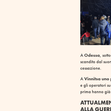
A
Odessa
, sott
scandito dal suo
cessazione.
A
Vinnitsa uno
e gli operatori su
prima hanno già 
ATTUALMEN
ALLA GUER