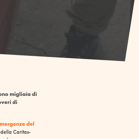
ono migliaia di
overi di
Emergenze del
della Caritas-