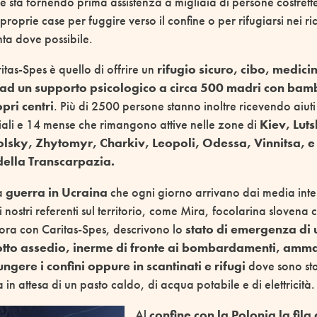
e sta fornendo prima assistenza a migliaia di persone costrett
oprie case per fuggire verso il confine o per rifugiarsi nei ric
onta dove possibile.
tas-Spes è quello di offrire un
rifugio sicuro, cibo, medicin
e ad un supporto psicologico a circa 500 madri con bamb
pri centri
. Più di 2500 persone stanno inoltre ricevendo aiuti
iali e 14 mense che rimangono attive nelle zone di
Kiev, Lut
sky, Zhytomyr, Charkiv, Leopoli, Odessa, Vinnitsa, e i
della Transcarpazia.
la
guerra in Ucraina
che ogni giorno arrivano dai media inte
 nostri referenti sul territorio, come Mira, focolarina slovena c
ora con Caritas-Spes, descrivono lo
stato di emergenza di
tto assedio, inerme di fronte ai bombardamenti, amma
ngere i confini oppure in scantinati e rifugi
dove sono stat
a in attesa di un pasto caldo, di acqua potabile e di elettricità.
Al
confine con la Polonia la fila 