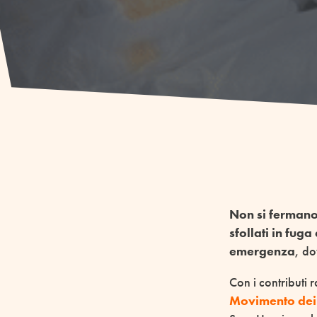
Non si fermano 
sfollati in fuga
emergenza
, do
Con i contributi 
Movimento dei