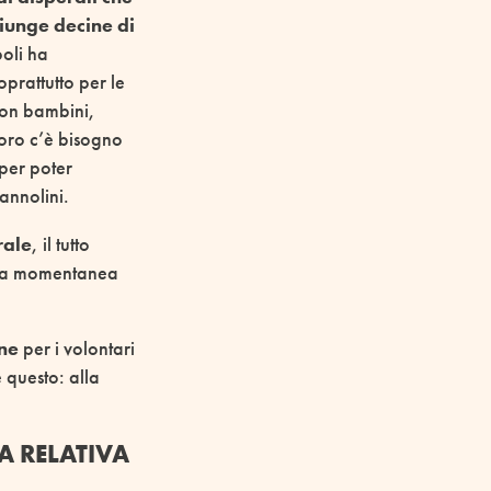
iunge decine di
oli ha
oprattutto per le
on bambini,
loro c’è bisogno
 per poter
annolini.
rale
, il tutto
 sua momentanea
ine
per i volontari
e questo: alla
A RELATIVA