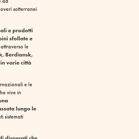
e ad
overi sotterranei
ali e prodotti
ini sfollate e
 attraverso le
sk, Berdiansk,
n varie città
rnazionali e le
he vive in
 una
ssata lungo le
i sistemati
di disperati che