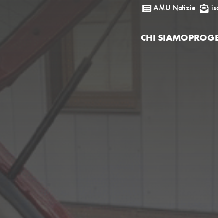
AMU Notizie
is


CHI SIAMO
PROGE