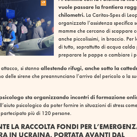
vuole passare la frontiera ragg
chilometri.
La Caritas-Spes di Leop
organizzato l’assistenza specifica s
mamme che cercano di scappare c
anche piccolissimi, in braccio. Per 
di tutto, soprattutto di acqua calda
preparare le pappe o cambiare i p
o attacco, si stanno
allestendo rifugi, anche sotto la catted
no delle sirene che preannunciano l’arrivo del pericolo o la
 psicologo sta organizzando incontri di formazione onl
ll’aiuto psicologico da poter fornire in situazioni di stress com
partecipato più di 120 persone.
TE LA RACCOLTA FONDI PER L’EMERGENZ
RA IN UCRAINA, PORTATA AVANTI DAL