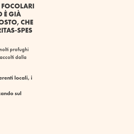
 FOCOLARI
 È GIÀ
OSTO, CHE
ITAS-SPES
molti profughi
accolti dalla
enti locali, i
zando sul