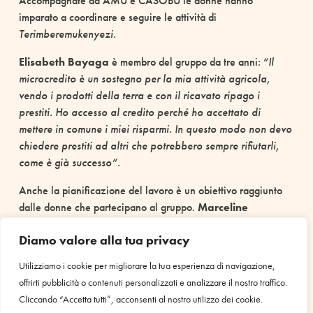
Accompagnate da AMU e CASOBU le donne hanno
imparato a coordinare e seguire le attività di
Terimberemukenyezi
.
Elisabeth Bayaga
è membro del gruppo da tre anni: “
Il
microcredito è un sostegno per la mia attività agricola,
vendo i prodotti della terra e con il ricavato ripago i
prestiti. Ho accesso al credito perché ho accettato di
mettere in comune i miei risparmi. In questo modo non devo
chiedere prestiti ad altri che potrebbero sempre rifiutarli,
come è già successo”.
Anche la pianificazione del lavoro è un obiettivo raggiunto
dalle donne che partecipano al gruppo.
Marceline
Nahingejeje
racconta: “
Ero a corto di fertilizzante per i
Diamo valore alla tua privacy
campi, proprio quando mi serviva.
Utilizziamo i cookie per migliorare la tua esperienza di navigazione,
Non possedevo nemmeno il bestiame per procurarmi il
offrirti pubblicità o contenuti personalizzati e analizzare il nostro traffico.
letame. Vedevo invece che gli altri erano organizzati. Mi
Cliccando “Accetta tutti”, acconsenti al nostro utilizzo dei cookie.
sentivo indietro e frustrata. Sono stata tra le prime a