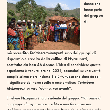
donne che
fanno parte
del
gruppo
di
microcredito
Terimberemukenyezi
, uno dei gruppi di
risparmio e credito della collina di Nyarunazi,
costituito da ben 46 donne.
L’idea di condividere questa
esperienza è venuta loro nel 2021, basandosi su una verità
semplicissima: stare insieme è più fruttuoso che stare da soli.
Il significato del nome scelto è emblematico:
Terimbere
Mukenyezi
, ovvero
“donna, vai avanti”.
Emelyne Nizigama è la presidente del gruppo:
“Far parte di
un gruppo di risparmio e credito è una forza per noi.
Abbiamo costantemente bisogno l’una delle altre; da sola