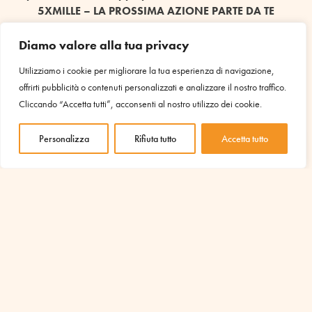
5XMILLE – LA PROSSIMA AZIONE PARTE DA TE
[/vc_column_text][vc_btn title=”Scopri come destinare il
5XMILLE” color=”danger” align=”center”
Diamo valore alla tua privacy
link=”url:https%3A%2F%2Fwww.amu-
Utilizziamo i cookie per migliorare la tua esperienza di navigazione,
it.eu%2Fsostienici%2F5xmille%2F||target:%20_blank|”]
offrirti pubblicità o contenuti personalizzati e analizzare il nostro traffico.
[/vc_column][/vc_row]
Cliccando “Accetta tutti”, acconsenti al nostro utilizzo dei cookie.
Personalizza
Rifiuta tutto
Accetta tutto
IL TUO SOSTEGNO È
INDISPENSABILE PER AVVIARE
ALTRI PROGETTI COME QUESTO
Scopri i progetti