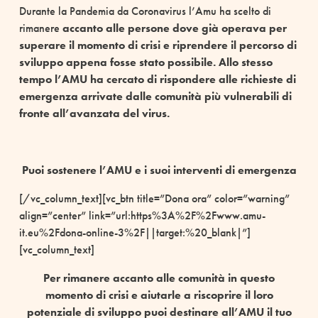
Durante la Pandemia da Coronavirus l’Amu ha scelto di
rimanere
accanto alle persone dove già operava per
superare il momento di crisi e riprendere il percorso di
sviluppo appena fosse stato possibile. Allo stesso
tempo l’AMU ha cercato di rispondere alle richieste di
emergenza arrivate dalle comunità più vulnerabili di
fronte all’avanzata del virus.
Puoi sostenere l’AMU e i suoi interventi di emergenza
[/vc_column_text][vc_btn title=”Dona ora” color=”warning”
align=”center” link=”url:https%3A%2F%2Fwww.amu-
it.eu%2Fdona-online-3%2F||target:%20_blank|”]
[vc_column_text]
Per rimanere accanto alle comunità in questo
momento di crisi e aiutarle a riscoprire il loro
potenziale di sviluppo puoi destinare all’AMU il tuo