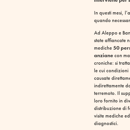
interviene per 
In questi mesi, l’
quando necessario
Ad Aleppo e Ban
state affiancate n
mediche
50 per
anziane
con mal
croniche: si tratt
le cui condizioni
causate direttam
indirettamente d
terremoto. Il sup
loro fornito in di
distribuzione di 
visite mediche e
diagnostici.