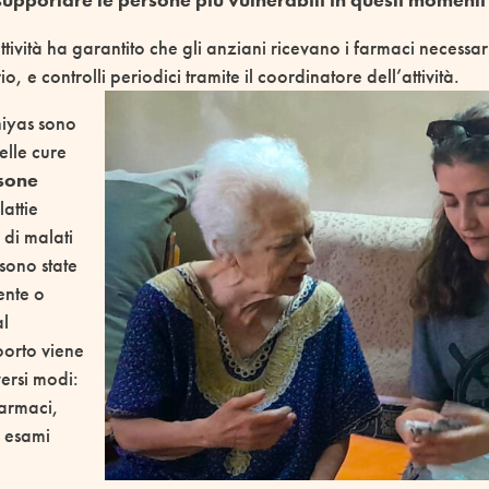
supportare le persone più vulnerabili in questi momenti di
attività ha garantito che gli anziani ricevano i farmaci necessar
, e controlli periodici tramite il coordinatore dell’attività.
iyas sono
elle cure
sone
attie
a di malati
 sono state
ente o
al
porto viene
versi modi:
farmaci,
d esami