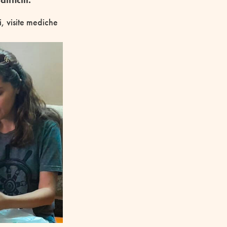
fficili.
i, visite mediche