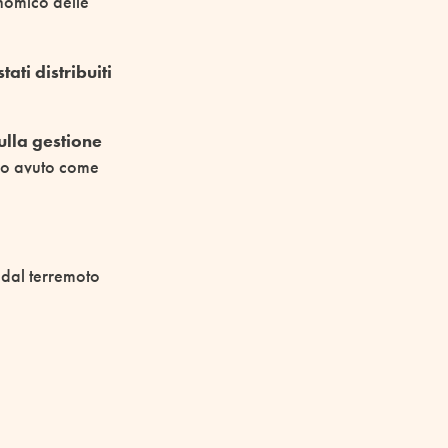
onomico delle
tati distribuiti
ulla gestione
anno avuto come
 dal terremoto
Purtroppo, a oggi
 attesa di
danneggiate dal
 Il
programma
ecessità, dando
ie numerose e alle