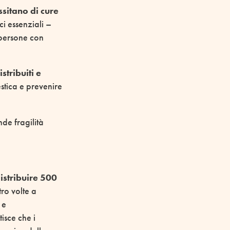
ssitano di cure
ici essenziali –
a persone con
stribuiti e
stica e prevenire
de fragilità
istribuire 500
ro volte a
 e
isce che i