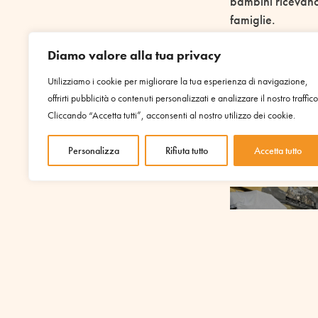
bambini ricevano 
famiglie.
Dall’inizio di qu
Diamo valore alla tua privacy
un totale di 37
Utilizziamo i cookie per migliorare la tua esperienza di navigazione,
offrirti pubblicità o contenuti personalizzati e analizzare il nostro traffico
Sono stati organi
Cliccando “Accetta tutti”, acconsenti al nostro utilizzo dei cookie.
dei rischi in ca
destinatari la so
Personalizza
Rifiuta tutto
Accetta tutto
Restauro d