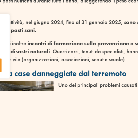
pasti nutrienti durante tutto l’anno, alleggerendo il peso ec
esta attività, nel giugno 2024, fino al 31 gennaio 2025, s
ono s
.257 pasti sani.
.
zzati inoltre
incontri di formazione sulla prevenzione e s
so di disastri naturali
. Questi corsi, tenuti da specialisti, h
cietà civile (organizzazioni, associazioni, scout e scuole).
ella case danneggiate dal terremoto
Uno dei principali problemi causati
del 2023 è stato quello abitativo. 
sono ancora numerose le persone in
ristrutturare le proprie abitazioni 
sisma. Mancano le risorse per farlo.
R.I.S.E.
provvede anche a questa n
la priorità agli anziani, alle famigl