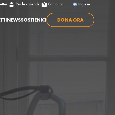
etter
Per le aziende
Contattaci
Inglese


TTI
NEWS
SOSTIENICI
DONA ORA