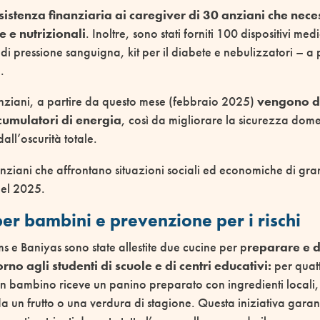
sistenza finanziaria ai caregiver di 30 anziani che nece
ie e nutrizionali
. Inoltre, sono stati forniti 100 dispositivi med
i di pressione sanguigna, kit per il diabete e nebulizzatori – 
.
nziani, a partire da questo mese (febbraio 2025)
vengono di
ccumulatori di energia
, così da migliorare la sicurezza dome
dall’oscurità totale.
anziani che affrontano situazioni sociali ed economiche di gran
nel 2025.
per bambini e prevenzione per i rischi
ms e Baniyas sono state allestite due cucine per p
reparare e d
orno agli studenti di scuole e di centri educativi:
per quatt
un bambino riceve un panino preparato con ingredienti locali,
un frutto o una verdura di stagione. Questa iniziativa garant