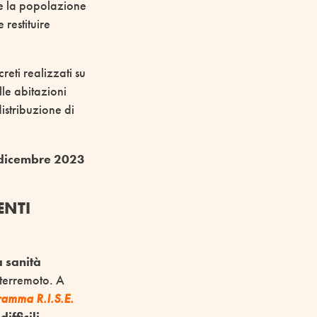
re la popolazione
 restituire
reti realizzati su
lle abitazioni
distribuzione di
 dicembre 2023
ENTI
a sanità
 terremoto. A
amma R.I.S.E.