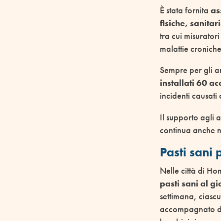
È stata fornita
as
fisiche, sanitar
tra cui misurator
malattie croniche
Sempre per gli a
installati 60 a
incidenti causati 
Il supporto agli 
continua anche 
Pasti sani 
Nelle città di Ho
pasti sani al gi
settimana, ciasc
accompagnato da 