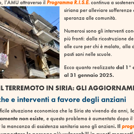
o, l’AMU attraverso il
Programma R.I.S.E.
continua a sostene
siriana per
alleviare sofferenze e
speranza alle comunità.
Numerosi sono gli interventi conc
più fronti: dalla ricostruzione de
alle cure per chi è malato, alla 
pasti sani nelle scuole.
Ecco quanto realizzato
dal 1°
al 31 gennaio 2025.
IL TERREMOTO IN SIRIA: GLI AGGIORNAM
he e interventi a favore degli anziani
ficile situazione economica che la Siria sta vivendo da anni,
l
camente non esiste
, e questo problema è aumentato dopo il
er la mancanza di assistenza sanitaria sono gli anziani
. Il
progr