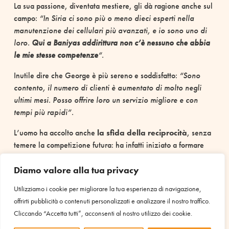
La sua passione, diventata mestiere, gli dà ragione anche sul
campo:
“In Siria ci sono più o meno dieci esperti nella
manutenzione dei cellulari più avanzati, e io sono uno di
loro.
Qui a Baniyas addirittura non c’è nessuno che abbia
le mie stesse competenze
“.
Inutile dire che George è più sereno e soddisfatto:
“Sono
contento, il numero di clienti è aumentato di molto negli
ultimi mesi. Posso offrire loro un servizio migliore e con
tempi più rapidi”.
L’uomo ha accolto anche
la sfida della reciprocità
, senza
temere la competizione futura: ha infatti iniziato a formare
gradualmente i giovani che vogliono imparare a riparare
cellulari.
Diamo valore alla tua privacy
Utilizziamo i cookie per migliorare la tua esperienza di navigazione,
offrirti pubblicità o contenuti personalizzati e analizzare il nostro traffico.
Cliccando “Accetta tutti”, acconsenti al nostro utilizzo dei cookie.
IL TUO SOSTEGNO È