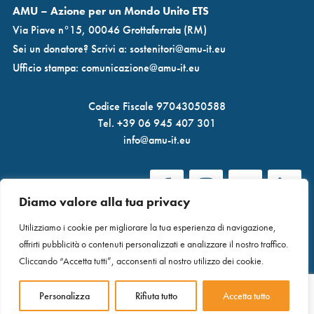
AMU – Azione per un Mondo Unito ETS
Via Piave n°15, 00046 Grottaferrata (RM)
Sei un donatore? Scrivi a:
sostenitori@amu-it.eu
Ufficio stampa:
comunicazione@amu-it.eu
Codice Fiscale 97043050588
Tel.
+39 06 945 407 301
info@amu-it.eu
Diamo valore alla tua privacy
Utilizziamo i cookie per migliorare la tua esperienza di navigazione,
offrirti pubblicità o contenuti personalizzati e analizzare il nostro traffico.
Privacy
|
Termini e condizioni
| Fatto con amore da
Kudu
Cliccando “Accetta tutti”, acconsenti al nostro utilizzo dei cookie.
Personalizza
Rifiuta tutto
Accetta tutto